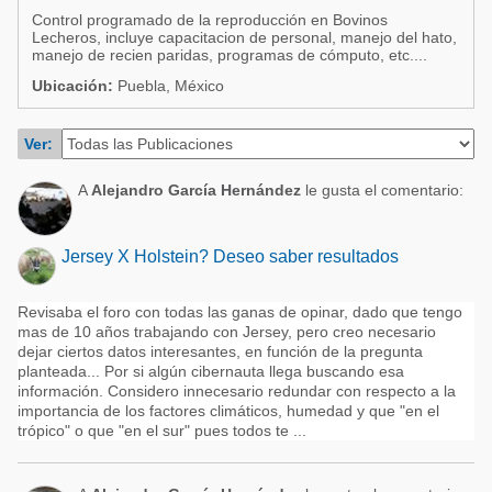
Acuacultura
Control programado de la reproducción en Bovinos
Comunidades en portugués
Lecheros, incluye capacitacion de personal, manejo del hato,
Micotoxinas
manejo de recien paridas, programas de cómputo, etc....
Micotoxinas
Ubicación:
Puebla, México
Avicultura
Avicultura
Porcicultura
Ver:
Porcicultura
Lechería
Ganadería
A
Alejandro García Hernández
le gusta el comentario:
Balanceados - Piensos
Lechería
Jersey X Holstein? Deseo saber resultados
Revisaba el foro con todas las ganas de opinar, dado que tengo
mas de 10 años trabajando con Jersey, pero creo necesario
dejar ciertos datos interesantes, en función de la pregunta
planteada... Por si algún cibernauta llega buscando esa
información. Considero innecesario redundar con respecto a la
importancia de los factores climáticos, humedad y que "en el
trópico" o que "en el sur" pues todos te ...