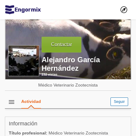
Engormix
Comunidades en español
Agricultura
Contactar
Balanceados - Piensos
Avicultura
Alejandro García
Hernández
Ganadería
232 vistas
Lechería
Médico Veterinario Zootecnista
Micotoxinas
Porcicultura
menu
Actividad
Seguir
Mascotas
Información
Comunidades en inglés
Título profesional:
Médico Veterinario Zootecnista