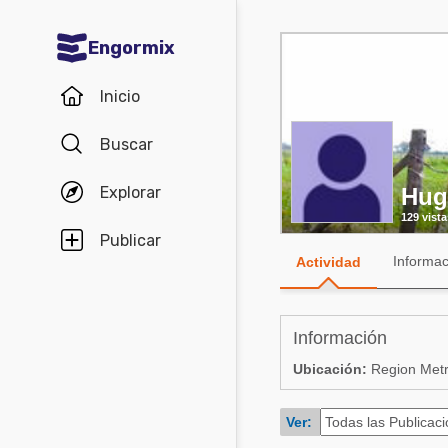
Engormix
Comunidades en español
Inicio
Agricultura
Buscar
Balanceados - Piensos
Explorar
Hug
Avicultura
129 vista
Ganadería
Publicar
Informac
Actividad
Lechería
Micotoxinas
Información
Porcicultura
Ubicación:
Region Metro
Mascotas
Ver:
Comunidades en inglés