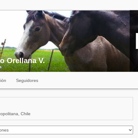
o Orellana V.
s
ión
Seguidores
politana, Chile