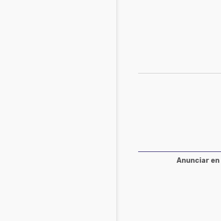
Acuacultura
Comunidades en portugués
Micotoxinas
Micotoxinas
Avicultura
Avicultura
Porcicultura
Porcicultura
Lechería
Ganadería
Balanceados - Piensos
Lechería
Anunciar en