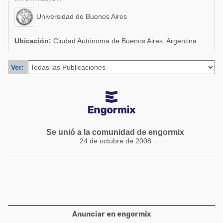
Acuacultura
Comunidades en portugués
Universidad de Buenos Aires
Micotoxinas
Micotoxinas
Avicultura
Ubicación:
Ciudad Autónoma de Buenos Aires, Argentina
Avicultura
Porcicultura
Ver:
Porcicultura
Lechería
Ganadería
Balanceados - Piensos
Lechería
Se unió a la comunidad de engormix
24 de octubre de 2008
Anunciar en engormix