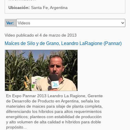
Acuacultura
Comunidades en portugués
Ubicación:
Santa Fe, Argentina
Micotoxinas
Micotoxinas
Ver:
Avicultura
Avicultura
Porcicultura
Video publicado el 4 de marzo de 2013
Porcicultura
Maíces de Silo y de Grano, Leandro LaRagione (Pannar)
Lechería
Ganadería
Balanceados - Piensos
Lechería
En Expo Pannar 2013 Leandro La Ragione, Gerente
de Desarrollo de Producto en Argentina, señala los
materiales de maices para silaje de planta completa,
diferenciando los híbridos para altos requerimientos
energéticos; planteos con estabilidad de producción
y alto volumen de alta calidad e híbridos para doble
propósito...