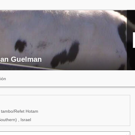
ian Guelman
ión
e tambo/Refet Hotam
uthern) , Israel