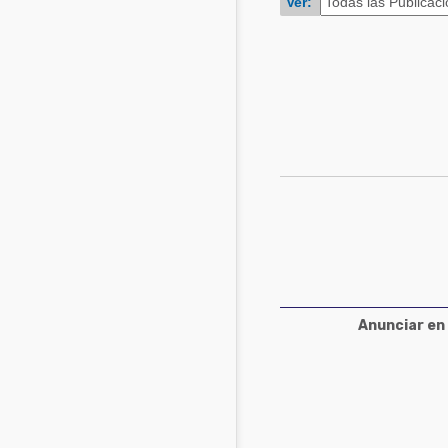
Ver:
Acuacultura
Comunidades en portugués
Micotoxinas
Micotoxinas
Avicultura
Avicultura
Porcicultura
Porcicultura
Lechería
Ganadería
Balanceados - Piensos
Lechería
Anunciar en