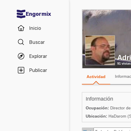
Engormix
Comunidades en español
Inicio
Agricultura
Buscar
Balanceados - Piensos
Explorar
Adr
Avicultura
91 vistas
Ganadería
Publicar
Informac
Actividad
Lechería
Micotoxinas
Información
Porcicultura
Ocupación:
Director d
Mascotas
Ubicación:
HaDarom (So
Comunidades en inglés