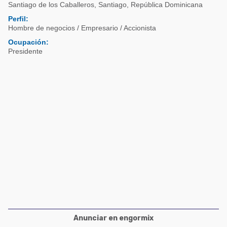
Acuacultura
Santiago de los Caballeros
,
Santiago
,
República Dominicana
Comunidades en portugués
Perfil:
Micotoxinas
Hombre de negocios / Empresario / Accionista
Micotoxinas
Avicultura
Ocupación:
Avicultura
Presidente
Porcicultura
Porcicultura
Lechería
Ganadería
Balanceados - Piensos
Lechería
Anunciar en engormix