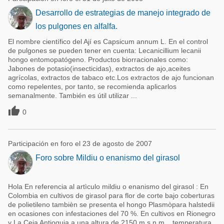
Desarrollo de estrategias de manejo integrado de
los pulgones en alfalfa.
El nombre científico del Ají es Capsicum annum L. En el control
de pulgones se pueden tener en cuenta: Lecanicillium lecanii
hongo entomopatógeno. Productos biorracionales como:
Jabones de potasio(insecticidas), extractos de ajo,aceites
agrícolas, extractos de tabaco etc.Los extractos de ajo funcionan
como repelentes, por tanto, se recomienda aplicarlos
semanalmente. También es útil utilizar ...

0
Participación en foro el 23 de agosto de 2007
Foro sobre Mildiu o enanismo del girasol
Hola En referencia al artìculo mildiu o enanismo del girasol : En
Colombia en cultivos de girasol para flor de corte bajo coberturas
de polietileno tambièn se presenta el hongo Plasmòpara halstedii
en ocasiones con infestaciones del 70 %. En cultivos en Rionegro
y La Ceja Antioquia a una altura de 2150 m.s.n.m. , temperatura