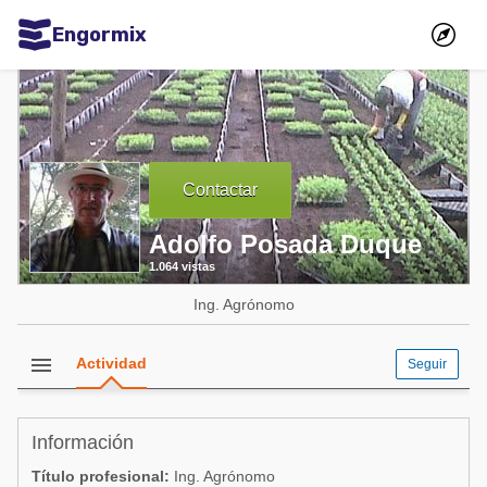
Engormix
Comunidades en español
Agricultura
Balanceados - Piensos
Contactar
Avicultura
Adolfo Posada Duque
Ganadería
1.064 vistas
Lechería
Ing. Agrónomo
Micotoxinas
Porcicultura
menu
Actividad
Seguir
Mascotas
Información
Comunidades en inglés
Título profesional:
Ing. Agrónomo