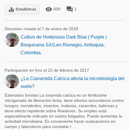
remove_red_eye
forum
equalizer
609
1
Estadísticas
Discusion creada el 7 de enero de 2018
Cultivo de Hortensias Dark Blue ( Purple )
Bioquirama SAS,en Rionegro, Antioquia,
Colombia.
Participación en foro el 22 de febrero de 2017
¿La Cianamida Calcica afecta la microbiología del
suelo?
Estimados foristas La cinamida calcica es un fertilizante
nitrogenado de liberación lenta, tiene efectos secundarios contra
hongos, nemátodos, insectos, malezas, caracoles, babosas y
tiene efecto repelente sobre Roedores. Su empleo está
especialmente indicado en suelos fatigados. Puede aumentar la
actividad microbiana. Es conveniente hacer evaluaciones en
campo y laboratorio para constatar l ...