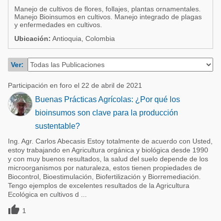
Acuacultura
Manejo de cultivos de flores, follajes, plantas ornamentales.
Comunidades en portugués
Manejo Bioinsumos en cultivos. Manejo integrado de plagas
Micotoxinas
y enfermedades en cultivos.
Micotoxinas
Ubicación:
Antioquia, Colombia
Avicultura
Avicultura
Porcicultura
Ver:
Porcicultura
Lechería
Ganadería
Participación en foro el 22 de abril de 2021
Balanceados - Piensos
Buenas Prácticas Agrícolas: ¿Por qué los
Lechería
bioinsumos son clave para la producción
sustentable?
Ing. Agr. Carlos Abecasis Estoy totalmente de acuerdo con Usted,
estoy trabajando en Agricultura orgánica y biológica desde 1990
y con muy buenos resultados, la salud del suelo depende de los
microorganismos por naturaleza, estos tienen propiedades de
Biocontrol, Bioestimulación, Biofertilización y Biorremediación.
Tengo ejemplos de excelentes resultados de la Agricultura
Ecológica en cultivos d ...

1