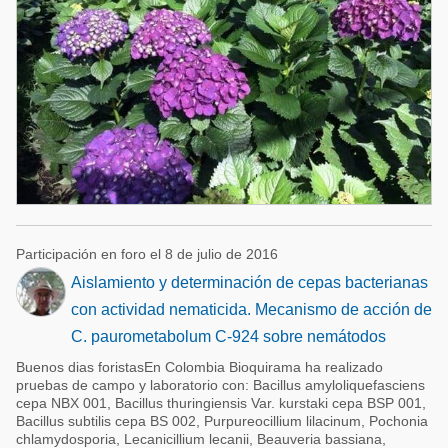
Participación en foro el 8 de julio de 2016
Aislamiento y determinación de cepas bacterianas
con actividad nematicida. Mecanismo de acción de
C. paurometabolum C-924 sobre nemátodos
Buenos dias foristasEn Colombia Bioquirama ha realizado
pruebas de campo y laboratorio con: Bacillus amyloliquefasciens
cepa NBX 001, Bacillus thuringiensis Var. kurstaki cepa BSP 001,
Bacillus subtilis cepa BS 002, Purpureocillium lilacinum, Pochonia
chlamydosporia, Lecanicillium lecanii, Beauveria bassiana,