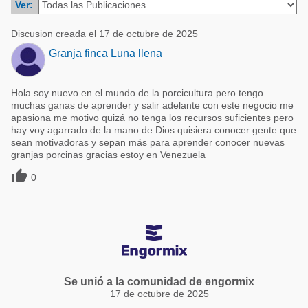
Ver:
Acuacultura
Comunidades en portugués
Micotoxinas
Discusion creada el 17 de octubre de 2025
Micotoxinas
Granja finca Luna llena
Avicultura
Avicultura
Porcicultura
Hola soy nuevo en el mundo de la porcicultura pero tengo
Porcicultura
Lechería
muchas ganas de aprender y salir adelante con este negocio me
apasiona me motivo quizá no tenga los recursos suficientes pero
Ganadería
Balanceados - Piensos
hay voy agarrado de la mano de Dios quisiera conocer gente que
sean motivadoras y sepan más para aprender conocer nuevas
Lechería
granjas porcinas gracias estoy en Venezuela

0
Se unió a la comunidad de engormix
17 de octubre de 2025