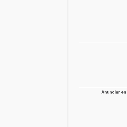
Acuacultura
Comunidades en portugués
Micotoxinas
Micotoxinas
Avicultura
Avicultura
Porcicultura
Porcicultura
Lechería
Ganadería
Balanceados - Piensos
Lechería
Anunciar en