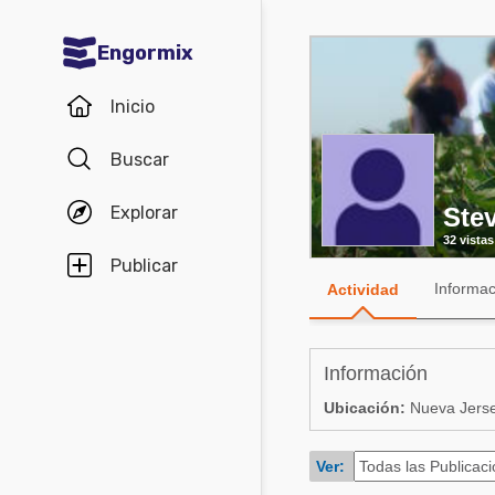
Engormix
Comunidades en español
Inicio
Agricultura
Buscar
Balanceados - Piensos
Explorar
Ste
Avicultura
32 vistas
Ganadería
Publicar
Informac
Actividad
Lechería
Micotoxinas
Información
Porcicultura
Ubicación:
Nueva Jerse
Mascotas
Ver:
Comunidades en inglés