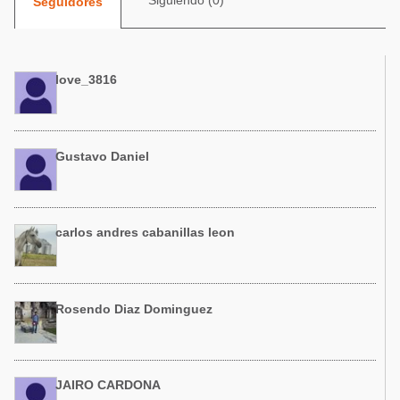
Siguiendo (0)
Seguidores
Acuacultura
Comunidades en portugués
Micotoxinas
Micotoxinas
Avicultura
love_3816
Avicultura
Porcicultura
Porcicultura
Lechería
Ganadería
Gustavo Daniel
Balanceados - Piensos
Lechería
carlos andres cabanillas leon
Rosendo Diaz Dominguez
JAIRO CARDONA