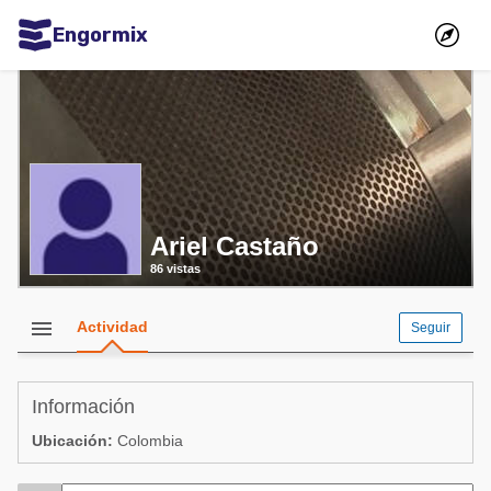
Engormix
Comunidades en español
Agricultura
Balanceados - Piensos
Avicultura
Ariel Castaño
Ganadería
86 vistas
Lechería
Micotoxinas
menu
Actividad
Seguir
Porcicultura
Mascotas
Información
Ubicación:
Colombia
Comunidades en inglés