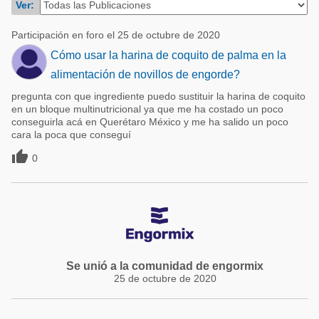
Ver:
Acuacultura
Comunidades en portugués
Micotoxinas
Participación en foro el 25 de octubre de 2020
Micotoxinas
Cómo usar la harina de coquito de palma en la
Avicultura
Avicultura
alimentación de novillos de engorde?
Porcicultura
pregunta con que ingrediente puedo sustituir la harina de coquito
Porcicultura
Lechería
en un bloque multinutricional ya que me ha costado un poco
conseguirla acá en Querétaro México y me ha salido un poco
Ganadería
Balanceados - Piensos
cara la poca que conseguí
Lechería

0
Se unió a la comunidad de engormix
25 de octubre de 2020