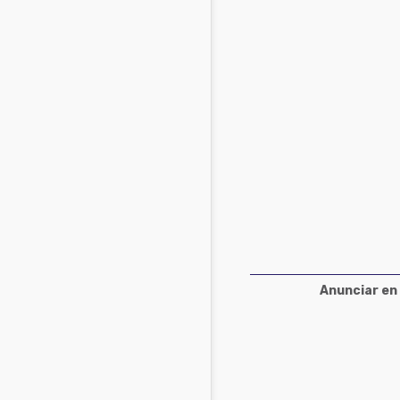
Acuacultura
Comunidades en portugués
Micotoxinas
Micotoxinas
Avicultura
Avicultura
Porcicultura
Porcicultura
Lechería
Ganadería
Balanceados - Piensos
Lechería
Anunciar en