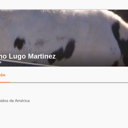
no Lugo Martinez
s
ión
idos de América