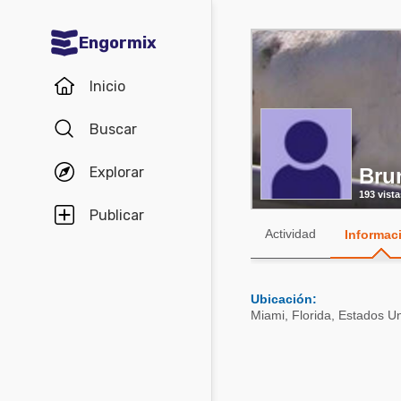
Engormix
Comunidades en español
Inicio
Agricultura
Buscar
Balanceados - Piensos
Explorar
Bru
Avicultura
193 vista
Ganadería
Publicar
Actividad
Informac
Lechería
Micotoxinas
Ubicación:
Porcicultura
Miami
,
Florida
,
Estados Un
Mascotas
Comunidades en inglés