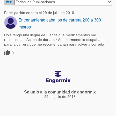
Ver:
Acuacultura
Comunidades en portugués
Micotoxinas
Participación en foro el 29 de julio de 2018
Micotoxinas
Entrenamiento caballos de carrera 200 a 300
Avicultura
Avicultura
metros
Porcicultura
Hola tengo una llegua de 5 años que medicamentos me
Porcicultura
Lechería
recomiendan Acaba de dar a luz Anteriormente la ocupabamos
para la carrera que me recomendarian para volver a correrla
Ganadería
Balanceados - Piensos

0
Lechería
Se unió a la comunidad de engormix
29 de julio de 2018