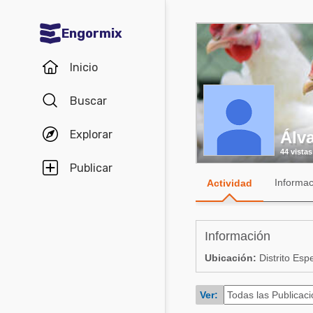
Engormix
Comunidades en español
Inicio
Agricultura
Buscar
Balanceados - Piensos
Explorar
Álva
Avicultura
44 vistas
Ganadería
Publicar
Informac
Actividad
Lechería
Micotoxinas
Información
Porcicultura
Ubicación:
Distrito Esp
Mascotas
Ver:
Comunidades en inglés