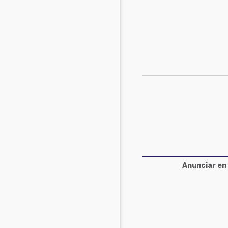
Acuacultura
Comunidades en portugués
Micotoxinas
Micotoxinas
Avicultura
Avicultura
Porcicultura
Porcicultura
Lechería
Ganadería
Balanceados - Piensos
Lechería
Anunciar en