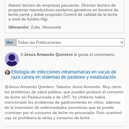
Acuacultura
Asesor tecnico de empresas pecuarias .Director tecnico de
Comunidades en portugués
programas reproductivos,sanitarios,geneticos en bovinos de
Micotoxinas
leche,carne y doble proposito.Control de calidad de la leche
Micotoxinas
a nivel de fundos.Higi
Avicultura
Ubicación:
Zulia, Venezuela
Avicultura
Porcicultura
Porcicultura
Ver:
Lechería
Ganadería
Balanceados - Piensos
A
Jesus Armando Quintero
le gusta el comentario:
Lechería
Etiología de infecciones intramamarias en vacas de
raza carora en sistemas de pastoreo y estabulación
@Jesus Armando Quintero. Saludos Jesús Armando. Muy cierto
los problemas de salud pública, que pueden producir el consumo
de leche sin Pasteurizada o de UHT. Ya Umberto había
mencionado los problemas de gastroenteritis en niños, ademas
de la trasmisión de enfermedades zoonoticas que se puede
ccontraer por el consumo de leche no procesada. Esto ocasionó
uqe se prohibiera la venta y consumo de leche ...