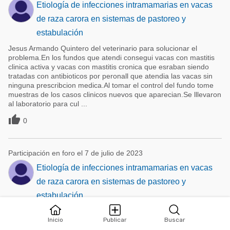
Etiología de infecciones intramamarias en vacas
de raza carora en sistemas de pastoreo y
estabulación
Jesus Armando Quintero del veterinario para solucionar el
problema.En los fundos que atendi consegui vacas con mastitis
clinica activa y vacas con mastitis cronica que esraban siendo
tratadas con antibioticos por peronall que atendia las vacas sin
ninguna prescribcion medica.Al tomar el control del fundo tome
muestras de los casos clinicos nuevos que aparecian.Se lllevaron
al laboratorio para cul ...

0
Participación en foro el 7 de julio de 2023
Etiología de infecciones intramamarias en vacas
de raza carora en sistemas de pastoreo y
estabulación
Mauro Rafael Carrasco RodriguezHola Dr Mauro con gusto
tratare de resumir en este espacio esta interesante experiencia
Inicio
Publicar
Buscar
en dos fincas de mastitis clinica.Primeramente esto sucedio en la