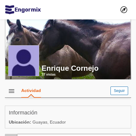
Engormix
Comunidades en español
Agricultura
Balanceados - Piensos
Avicultura
Enrique Cornejo
Ganadería
37 vistas
Lechería
Micotoxinas
menu
Actividad
Seguir
Porcicultura
Mascotas
Información
Ubicación:
Guayas, Ecuador
Comunidades en inglés