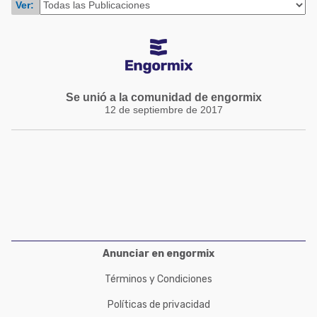
Ver:
Acuacultura
Comunidades en portugués
Micotoxinas
Micotoxinas
Avicultura
Avicultura
Porcicultura
Porcicultura
Se unió a la comunidad de engormix
Lechería
12 de septiembre de 2017
Ganadería
Balanceados - Piensos
Lechería
Anunciar en engormix
Términos y Condiciones
Políticas de privacidad