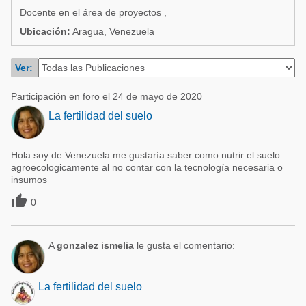
Acuacultura
Docente en el área de proyectos ,
Comunidades en portugués
Micotoxinas
Ubicación:
Aragua, Venezuela
Micotoxinas
Avicultura
Ver:
Avicultura
Porcicultura
Porcicultura
Participación en foro el 24 de mayo de 2020
Lechería
La fertilidad del suelo
Ganadería
Balanceados - Piensos
Lechería
Hola soy de Venezuela me gustaría saber como nutrir el suelo
agroecologicamente al no contar con la tecnología necesaria o
insumos

0
A
gonzalez ismelia
le gusta el comentario:
La fertilidad del suelo