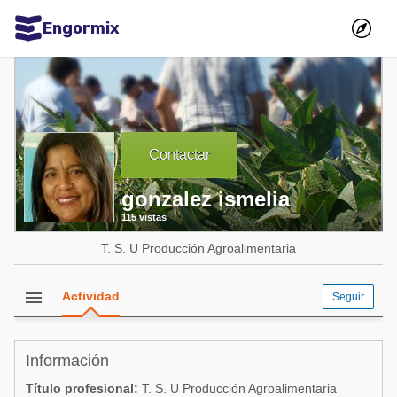
Engormix
Comunidades en español
Agricultura
Balanceados - Piensos
Contactar
Avicultura
gonzalez ismelia
Ganadería
115 vistas
Lechería
T. S. U Producción Agroalimentaria
Micotoxinas
Porcicultura
menu
Actividad
Seguir
Mascotas
Información
Comunidades en inglés
Título profesional:
T. S. U Producción Agroalimentaria