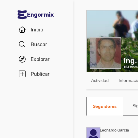
Engormix
Comunidades en español
Inicio
Agricultura
Buscar
Balanceados - Piensos
Explorar
Ing
Avicultura
153 vista
Ganadería
Publicar
Actividad
Informaci
Lechería
Micotoxinas
Si
Porcicultura
Seguidores
Mascotas
Leonardo Garcia
Comunidades en inglés