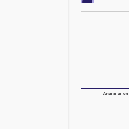
Acuacultura
Comunidades en portugués
Micotoxinas
Micotoxinas
Avicultura
Avicultura
Porcicultura
Porcicultura
Lechería
Ganadería
Balanceados - Piensos
Lechería
Anunciar en