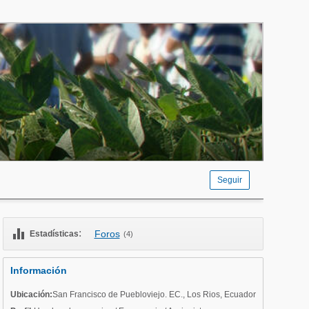
Seguir
equalizer
:
Foros
Estadísticas
(4)
Información
Ubicación:
San Francisco de Puebloviejo. EC.
,
Los Rios
,
Ecuador