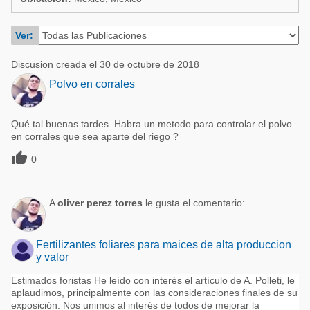
Acuacultura
Comunidades en portugués
Micotoxinas
Ver:
Micotoxinas
Avicultura
Discusion creada el 30 de octubre de 2018
Avicultura
Porcicultura
Polvo en corrales
Porcicultura
Lechería
Ganadería
Qué tal buenas tardes. Habra un metodo para controlar el polvo
Balanceados - Piensos
en corrales que sea aparte del riego ?
Lechería

0
A
oliver perez torres
le gusta el comentario:
Fertilizantes foliares para maices de alta produccion
y valor
Estimados foristas He leído con interés el artículo de A. Polleti, le
aplaudimos, principalmente con las consideraciones finales de su
exposición. Nos unimos al interés de todos de mejorar la