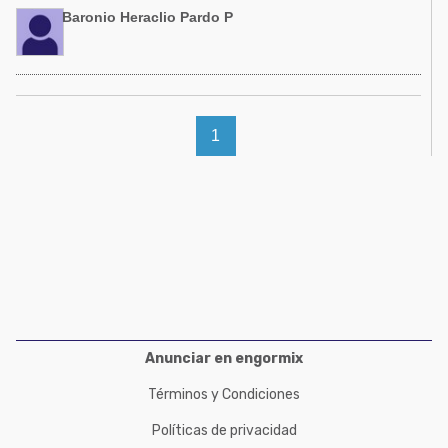
Acuacultura
Baronio Heraclio Pardo P
Comunidades en portugués
Micotoxinas
Micotoxinas
Avicultura
Avicultura
Porcicultura
1
Porcicultura
Lechería
Ganadería
Balanceados - Piensos
Lechería
Anunciar en engormix
Términos y Condiciones
Políticas de privacidad