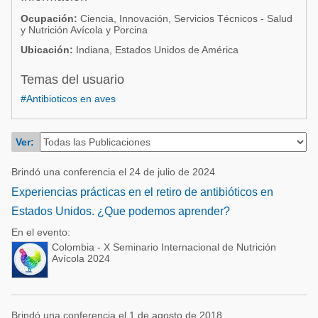
Acuacultura
Comunidades en portugués
Ocupación:
Ciencia, Innovación, Servicios Técnicos - Salud
y Nutrición Avícola y Porcina
Micotoxinas
Micotoxinas
Ubicación:
Indiana, Estados Unidos de América
Avicultura
Avicultura
Temas del usuario
Porcicultura
Porcicultura
#Antibioticos en aves
Lechería
Ganadería
Balanceados - Piensos
Ver:
Lechería
Brindó una conferencia el 24 de julio de 2024
Experiencias prácticas en el retiro de antibióticos en
Estados Unidos. ¿Que podemos aprender?
En el evento:
Colombia - X Seminario Internacional de Nutrición
Avícola 2024
Brindó una conferencia el 1 de agosto de 2018