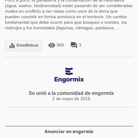
Poco a poco, la ganadería y la conservación de la naturaleza
(agua, suelos, biodiversidad) están pasando de ser consideradas
rivales en conflicto a ser vistas como usos de la tierra que
pueden coexistir en forma armónica en el territorio. Un cambio
fundamental que debe ocurrir para que bosques o montes, los
rastrojos y los humedales (lagunas, ciénagas, pantanos, ...
remove_red_eye
forum
equalizer
960
3
Estadísticas
Se unió a la comunidad de engormix
2 de mayo de 2016
Anunciar en engormix