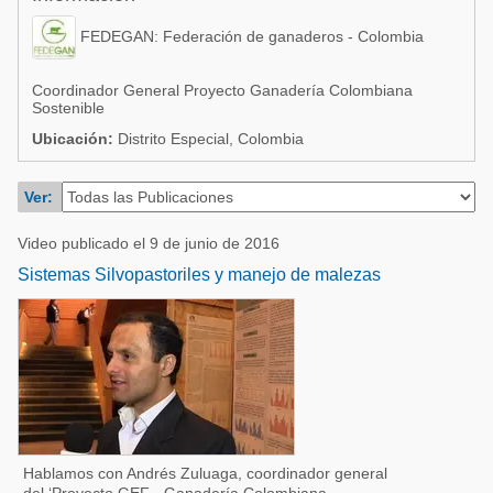
Acuacultura
Comunidades en portugués
FEDEGAN: Federación de ganaderos - Colombia
Micotoxinas
Micotoxinas
Avicultura
Coordinador General Proyecto Ganadería Colombiana
Sostenible
Avicultura
Porcicultura
Ubicación:
Distrito Especial, Colombia
Porcicultura
Lechería
Ganadería
Ver:
Balanceados - Piensos
Lechería
Video publicado el 9 de junio de 2016
Sistemas Silvopastoriles y manejo de malezas
Hablamos con Andrés Zuluaga, coordinador general