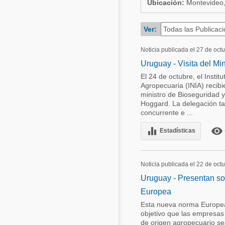
Ubicación:
Montevideo,
Acuacultura
Comunidades en portugués
Ver:
Micotoxinas
Micotoxinas
Avicultura
Noticia publicada el 27 de oct
Avicultura
Uruguay - Visita del Mi
Porcicultura
Porcicultura
El 24 de octubre, el Instit
Lechería
Agropecuaria (INIA) recib
Ganadería
ministro de Bioseguridad y
Balanceados - Piensos
Hoggard. La delegación t
Lechería
concurrente e ...
equalizer
remove_red_eye
Estadísticas
Noticia publicada el 22 de oct
Uruguay - Presentan sol
Europea
Esta nueva norma Europea
objetivo que las empresas
de origen agropecuario se