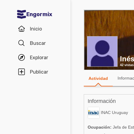
Engormix
Comunidades en español
Inicio
Agricultura
Buscar
Balanceados - Piensos
Explorar
Inés
Avicultura
42 vistas
Ganadería
Publicar
Informac
Actividad
Lechería
Micotoxinas
Información
Porcicultura
INAC Uruguay
Mascotas
Ocupación:
Jefa de Est
Comunidades en inglés