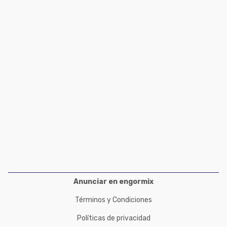
Acuacultura
Comunidades en portugués
Micotoxinas
Micotoxinas
Avicultura
Avicultura
Porcicultura
Porcicultura
Lechería
Ganadería
Balanceados - Piensos
Lechería
Anunciar en engormix
Términos y Condiciones
Políticas de privacidad