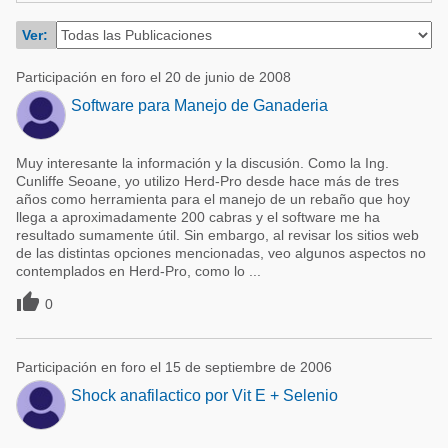
Acuacultura
Comunidades en portugués
Ver:
Micotoxinas
Micotoxinas
Participación en foro el 20 de junio de 2008
Avicultura
Avicultura
Software para Manejo de Ganaderia
Porcicultura
Porcicultura
Lechería
Muy interesante la información y la discusión. Como la Ing.
Ganadería
Cunliffe Seoane, yo utilizo Herd-Pro desde hace más de tres
Balanceados - Piensos
años como herramienta para el manejo de un rebaño que hoy
Lechería
llega a aproximadamente 200 cabras y el software me ha
resultado sumamente útil. Sin embargo, al revisar los sitios web
de las distintas opciones mencionadas, veo algunos aspectos no
contemplados en Herd-Pro, como lo ...

0
Participación en foro el 15 de septiembre de 2006
Shock anafilactico por Vit E + Selenio