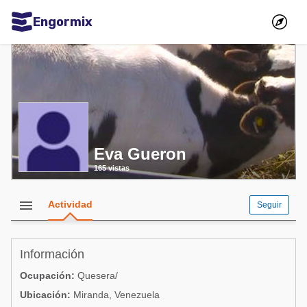
Engormix
Comunidades en español
Agricultura
Balanceados - Piensos
Avicultura
Eva Gueron
Ganadería
165 vistas
Lechería
Micotoxinas
menu
Actividad
Seguir
Porcicultura
Mascotas
Información
Ocupación:
Quesera/
Comunidades en inglés
Ubicación:
Miranda, Venezuela