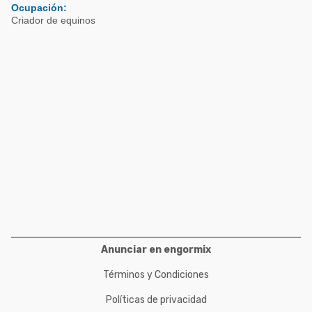
Acuacultura
Ocupación:
Comunidades en portugués
Criador de equinos
Micotoxinas
Micotoxinas
Avicultura
Avicultura
Porcicultura
Porcicultura
Lechería
Ganadería
Balanceados - Piensos
Lechería
Anunciar en engormix
Términos y Condiciones
Políticas de privacidad