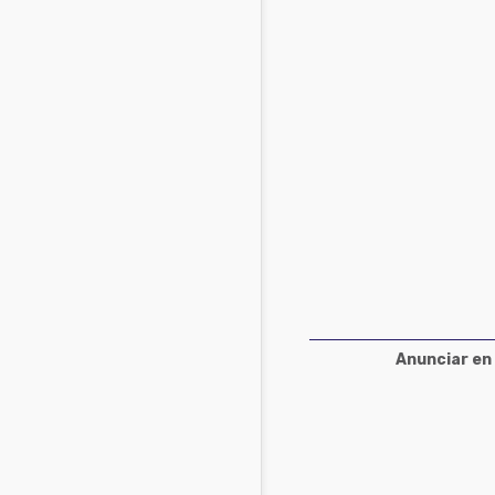
Acuacultura
Comunidades en portugués
Micotoxinas
Micotoxinas
Avicultura
Avicultura
Porcicultura
Porcicultura
Lechería
Ganadería
Balanceados - Piensos
Lechería
Anunciar en