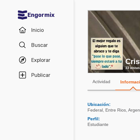
Engormix
Comunidades en español
Inicio
Agricultura
Buscar
Balanceados - Piensos
Explorar
Cris
Avicultura
33 vistas
Ganadería
Publicar
Actividad
Informac
Lechería
Micotoxinas
Ubicación:
Porcicultura
Federal
,
Entre Rios
,
Argen
Mascotas
Perfil:
Estudiante
Comunidades en inglés