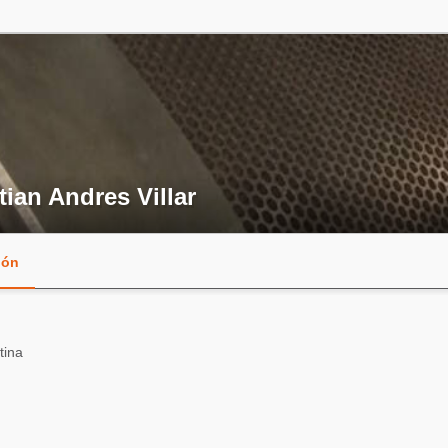
tian Andres Villar
ión
tina