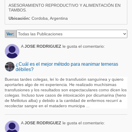
Acuacultura
ASESORAMIENTO REPRODUCTIVO Y ALIMENTACIÓN EN
Comunidades en portugués
TAMBOS.
Micotoxinas
Ubicación:
Cordoba, Argentina
Micotoxinas
Avicultura
Avicultura
Ver:
Porcicultura
Porcicultura
Lechería
A
JOSE RODRIGUEZ
le gusta el comentario:
Ganadería
Balanceados - Piensos
Lechería
¿Cuál es el mejor método para reanimar terneras
débiles?
Buenas tardes colegas, leí lo de transfusión sanguínea y quiero
aportarles algo de mi experiencia. He realizado muchísimas
transfusiones y los resultados son espectaculares como dicen los
colegas. Incluso tuve casos de intoxicación por dicumarina (heno
de Melilotus alba) y debido a la cantidad de enfermos recurrí a
recolectar sangre en el matadero municipa ...
A
JOSE RODRIGUEZ
le gusta el comentario: