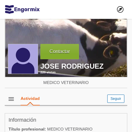
Engormix
Comunidades en español
Agricultura
Balanceados - Piensos
Contactar
Avicultura
JOSE RODRIGUEZ
Ganadería
220 vistas
Lechería
MEDICO VETERINARIO
Micotoxinas
Porcicultura
menu
Actividad
Seguir
Mascotas
Información
Comunidades en inglés
Título profesional:
MEDICO VETERINARIO