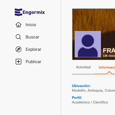
Engormix
Comunidades en español
Inicio
Agricultura
Buscar
Balanceados - Piensos
Explorar
FRA
Avicultura
136 vista
Ganadería
Publicar
Actividad
Informac
Lechería
Micotoxinas
Ubicación:
Porcicultura
Medellín
,
Antioquia
,
Colom
Mascotas
Perfil:
Académico / Científico
Comunidades en inglés