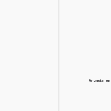
Acuacultura
Comunidades en portugués
Micotoxinas
Micotoxinas
Avicultura
Avicultura
Porcicultura
Porcicultura
Lechería
Ganadería
Balanceados - Piensos
Lechería
Anunciar en