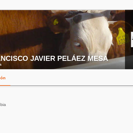
NCISCO JAVIER PELÁEZ MESA
s
ión
bia