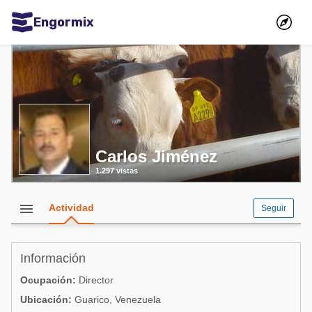
Engormix
Comunidades en español
Agricultura
Balanceados - Piensos
Avicultura
Carlos Jiménez
Ganadería
1.297 vistas
Lechería
Micotoxinas
menu
Actividad
Seguir
Porcicultura
Mascotas
Información
Ocupación:
Director
Comunidades en inglés
Ubicación:
Guarico, Venezuela