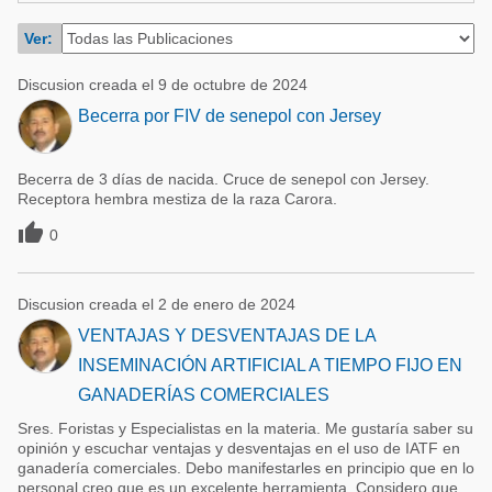
Acuacultura
Comunidades en portugués
Ver:
Micotoxinas
Micotoxinas
Discusion creada el 9 de octubre de 2024
Avicultura
Avicultura
Becerra por FIV de senepol con Jersey
Porcicultura
Porcicultura
Lechería
Becerra de 3 días de nacida. Cruce de senepol con Jersey.
Ganadería
Receptora hembra mestiza de la raza Carora.
Balanceados - Piensos
Lechería

0
Discusion creada el 2 de enero de 2024
VENTAJAS Y DESVENTAJAS DE LA
INSEMINACIÓN ARTIFICIAL A TIEMPO FIJO EN
GANADERÍAS COMERCIALES
Sres. Foristas y Especialistas en la materia. Me gustaría saber su
opinión y escuchar ventajas y desventajas en el uso de IATF en
ganadería comerciales. Debo manifestarles en principio que en lo
personal creo que es un excelente herramienta. Considero que