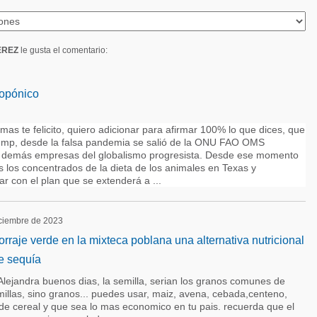
EREZ
le gusta el comentario:
ropónico
s te felicito, quiero adicionar para afirmar 100% lo que dices, que
mp, desde la falsa pandemia se salió de la ONU FAO OMS
 demás empresas del globalismo progresista. Desde ese momento
s los concentrados de la dieta de los animales en Texas y
r con el plan que se extenderá a ...
diciembre de 2023
rraje verde en la mixteca poblana una alternativa nutricional
e sequía
lejandra buenos dias, la semilla, serian los granos comunes de
illas, sino granos... puedes usar, maiz, avena, cebada,centeno,
o de cereal y que sea lo mas economico en tu pais. recuerda que el