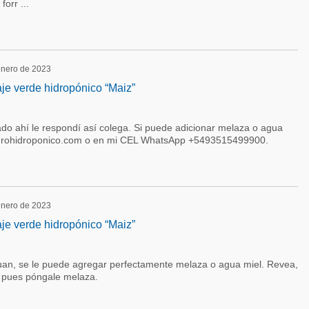
orr ...
 enero de 2023
aje verde hidropónico “Maiz”
o ahí le respondí así colega. Si puede adicionar melaza o agua
turohidroponico.com o en mi CEL WhatsApp +5493515499900.
 enero de 2023
aje verde hidropónico “Maiz”
uan, se le puede agregar perfectamente melaza o agua miel. Revea,
, pues póngale melaza.