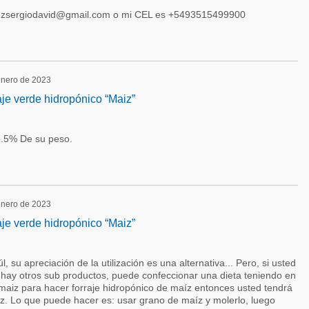
erezsergiodavid@gmail.com o mi CEL es +5493515499900
 enero de 2023
aje verde hidropónico “Maiz”
 2.5% De su peso.
 enero de 2023
aje verde hidropónico “Maiz”
 su apreciación de la utilización es una alternativa... Pero, si usted
 hay otros sub productos, puede confeccionar una dieta teniendo en
 maiz para hacer forraje hidropónico de maíz entonces usted tendrá
íz. Lo que puede hacer es: usar grano de maíz y molerlo, luego