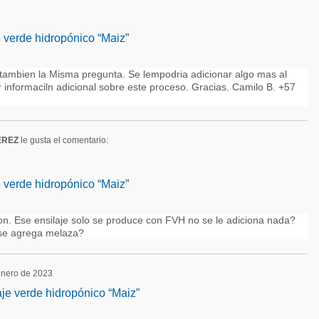
e verde hidropónico “Maiz”
o tambien la Misma pregunta. Se lempodria adicionar algo mas al
r informaciln adicional sobre este proceso. Gracias. Camilo B. +57
EREZ
le gusta el comentario:
e verde hidropónico “Maiz”
on. Ese ensilaje solo se produce con FVH no se le adiciona nada?
se agrega melaza?
 enero de 2023
aje verde hidropónico “Maiz”