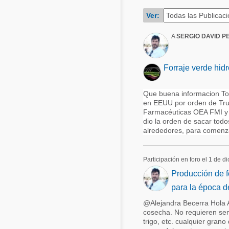
Acuacultura
Ver:
Comunidades en portugués
Micotoxinas
A
SERGIO DAVID P
Micotoxinas
Avicultura
Avicultura
Porcicultura
Forraje verde hid
Porcicultura
Lechería
Que buena informacion Toma
Ganadería
en EEUU por orden de Tru
Balanceados - Piensos
Farmacéuticas OEA FMI y
Lechería
dio la orden de sacar todo
alrededores, para comenza
Participación en foro el 1 de 
Producción de fo
para la época d
@Alejandra Becerra Hola A
cosecha. No requieren sem
trigo, etc. cualquier gran