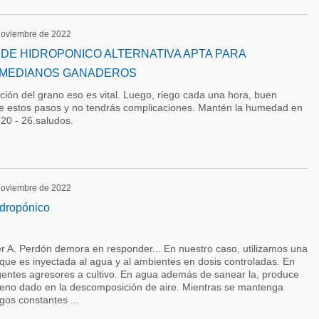
 noviembre de 2022
DE HIDROPONICO ALTERNATIVA APTA PARA
 MEDIANOS GANADEROS
ión del grano eso es vital. Luego, riego cada una hora, buen
gue estos pasos y no tendrás complicaciones. Mantén la humedad en
20 - 26.saludos.
 noviembre de 2022
idropónico
 A. Perdón demora en responder... En nuestro caso, utilizamos una
que es inyectada al agua y al ambientes en dosis controladas. En
agentes agresores a cultivo. En agua además de sanear la, produce
geno dado en la descomposición de aire. Mientras se mantenga
egos constantes ...