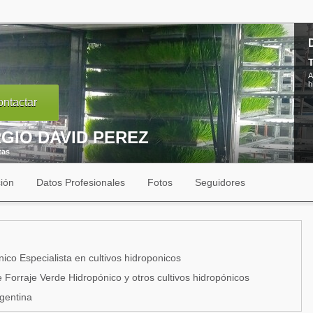
T
A
h
ntactar
GIO DAVID PEREZ
tas
ión
Datos Profesionales
Fotos
Seguidores
ico Especialista en cultivos hidroponicos
 Forraje Verde Hidropónico y otros cultivos hidropónicos
gentina