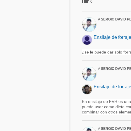

0
A
SERGIO DAVID P
Ensilaje de forraj
¿se le puede dar solo for
A
SERGIO DAVID P
Ensilaje de forraj
En ensilaje de FVH es una
puede usar como dieta com
combinar con otros element
A
SERGIO DAVID P