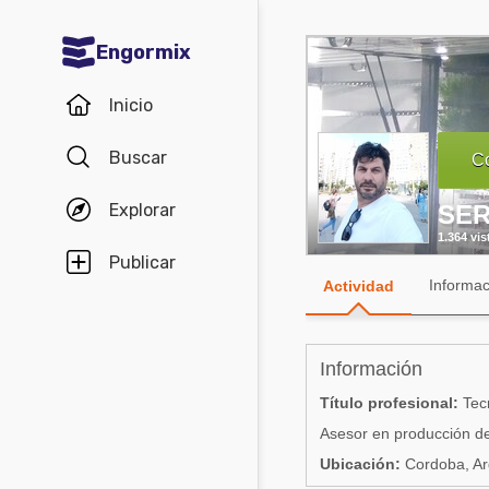
Engormix
Comunidades en español
Inicio
Agricultura
Buscar
Co
Balanceados - Piensos
Explorar
SER
Avicultura
1.364 vis
Ganadería
Publicar
Informac
Actividad
Lechería
Micotoxinas
Información
Porcicultura
Título profesional:
Tecn
Mascotas
Asesor en producción de
Ubicación:
Cordoba, Ar
Comunidades en inglés