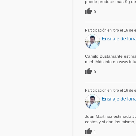
puede producir más Kg de f

0
Participación en foro el 16 de
Ensilaje de forr
Camilo Bustamante estimad
miel. Más info en www.fu

0
Participación en foro el 16 de
Ensilaje de forr
Juan Martinez estimado J
costos y si dan los mismo

1