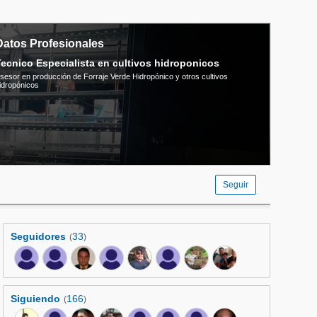
Datos Profesionales
ecnico Especialista en cultivos hidroponicos
sesor en producción de Forraje Verde Hidropónico y otros cultivos
idropónicos
Seguir
Seguidores
33
(
)
Siguiendo
166
(
)