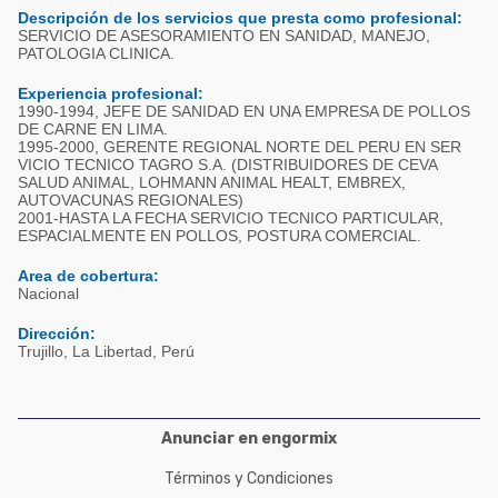
Acuacultura
Descripción de los servicios que presta como profesional:
Comunidades en portugués
SERVICIO DE ASESORAMIENTO EN SANIDAD, MANEJO,
Micotoxinas
PATOLOGIA CLINICA.
Micotoxinas
Avicultura
Experiencia profesional:
Avicultura
1990-1994, JEFE DE SANIDAD EN UNA EMPRESA DE POLLOS
Porcicultura
DE CARNE EN LIMA.
1995-2000, GERENTE REGIONAL NORTE DEL PERU EN SER
Porcicultura
VICIO TECNICO TAGRO S.A. (DISTRIBUIDORES DE CEVA
Lechería
SALUD ANIMAL, LOHMANN ANIMAL HEALT, EMBREX,
Ganadería
AUTOVACUNAS REGIONALES)
Balanceados - Piensos
2001-HASTA LA FECHA SERVICIO TECNICO PARTICULAR,
Lechería
ESPACIALMENTE EN POLLOS, POSTURA COMERCIAL.
Area de cobertura:
Nacional
Dirección:
Trujillo, La Libertad, Perú
Anunciar en engormix
Términos y Condiciones