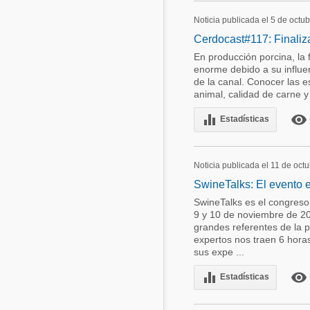
Noticia publicada el 5 de octu
Cerdocast#117: Finaliza
En producción porcina, la 
enorme debido a su influen
de la canal. Conocer las e
animal, calidad de carne y
equalizer
remove_red_eye
Estadísticas
Noticia publicada el 11 de oct
SwineTalks: El evento e
SwineTalks es el congreso 
9 y 10 de noviembre de 202
grandes referentes de la p
expertos nos traen 6 hora
sus expe ...
equalizer
remove_red_eye
Estadísticas