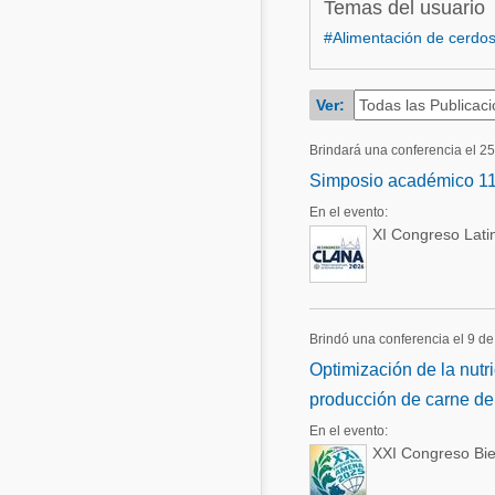
Temas del usuario
Acuacultura
#Alimentación de cerdo
Comunidades en portugués
Micotoxinas
Micotoxinas
Ver:
Avicultura
Avicultura
Porcicultura
Brindará una conferencia el 2
Porcicultura
Simposio académico 11
Lechería
Ganadería
En el evento:
Balanceados - Piensos
XI Congreso Lati
Lechería
Brindó una conferencia el 9 d
Optimización de la nutri
producción de carne de
En el evento:
XXI Congreso Bi