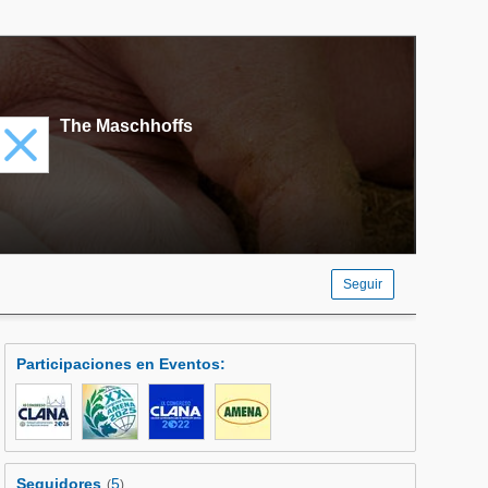
The Maschhoffs
Seguir
Participaciones en Eventos
:
Seguidores
5
(
)