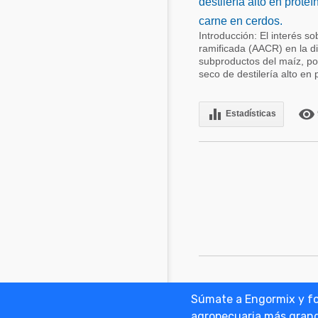
destilería alto en prote
carne en cerdos.
Introducción: El interés s
ramificada (AACR) en la di
subproductos del maíz, po
seco de destilería alto en 
equalizer
remove_red_eye
Estadísticas
Súmate a Engormix y for
Anunciar en
agropecuaria más gran