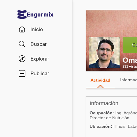
Engormix
Comunidades en español
Inicio
Agricultura
Buscar
Co
Balanceados - Piensos
Explorar
Oma
Avicultura
291 vista
Ganadería
Publicar
Informac
Actividad
Lechería
Micotoxinas
Información
Porcicultura
Ocupación:
Ing. Agróno
Mascotas
Director de Nutrición
Ubicación:
Illinois, Es
Comunidades en inglés