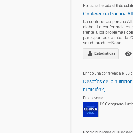
Noticia publicada el 6 de octu
Conferencia Porcina Al
La conferencia porcina All
global. La conferencia es
frente a los problemas com
participantes de más de 20
salud, producci&oac ...
equalizer
remove_red_eye
Estadísticas
Brindó una conferencia el 30 
Desafíos de la nutrici
nutrición?)
En el evento:
IX Congreso Lati
Noticia publicada el 10 de ago