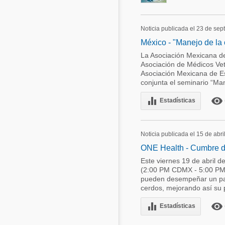
Noticia publicada el 23 de se
México - "Manejo de la
La Asociación Mexicana de 
Asociación de Médicos Vet
Asociación Mexicana de Es
conjunta el seminario “Man
equalizer
remove_red_eye
Estadísticas
Noticia publicada el 15 de abri
ONE Health - Cumbre de
Este viernes 19 de abril d
(2:00 PM CDMX - 5:00 PM 
pueden desempeñar un pape
cerdos, mejorando así su p
equalizer
remove_red_eye
Estadísticas