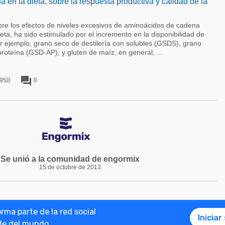
ína en la dieta, sobre la respuesta productiva y calidad de la
obre los efectos de niveles excesivos de aminoácidos de cadena
eta, ha sido estimulado por el incremento en la disponibilidad de
r ejemplo, grano seco de destilería con solubles (GSDS), grano
proteína (GSD-AP), y gluten de maíz, en general, ...
forum
950
0
Se unió a la comunidad de engormix
15 de octubre de 2013
ma parte de la red social
Iniciar
 engormix
Términos y Condiciones
Políticas de privacidad
© 2026 Engor
de del mundo.