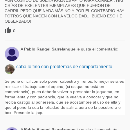
AÚN CUSNDO DE BUENA RAZA ES APTO PARA CORRER ; HAY
CRÍAS DE EXELENTES EJEMPLARES QUE FUERON DE
CARRIL PERO QUE NADA MÁS NO Y POR EL CONTEARIO HAY
POTROS QUE NACEN CON LA VELOCIDAD... BUENO ESO HE
OBSERBADO!

0
A
Pablo Rangel Sarrelangue
le gusta el comentario:
caballo fino con problemas de comportamiento
Se pone difícil con solo poner cabestro y frenos, lo mejor será es
reiniciar el trabajo con el equino, (si es que no está en
competencia), pues debería volver a presentar la jaquema, en
forma lenta y con paciencia, que la vuelva a conocer y que no
reciba castigo al ponersela, que se acostumbre al uso de ella y
que el ponerla sea la felicidad de salir afuera de la pesebrera o
box. Presente la jaqu ...
A
Pablo Rangel Sarrelangue
le gusta el comentario: