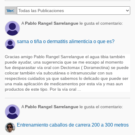
Acuacultura
Comunidades en portugués
Ver:
Micotoxinas
Micotoxinas
A
Pablo Rangel Sarrelangue
le gusta el comentario:
Avicultura
Avicultura
Porcicultura
Porcicultura
sarna o tiña o dermatitis alimenticia o que es?
Lechería
Ganadería
Balanceados - Piensos
Gracias amigo Pablo Rangel Sarrelangue el agua tibia también
puede ayudar, una sugerencia que se me escapo al momento
Lechería
fue desparasitar vía oral con Dectomax ( Doramectina) se puede
colocar también vía subcutánea o intramuscular con sus
respectivos cuidados ya que sabemos lo delicado que puede ser
una mala aplicación de medicamentos por esta vía y mas aun
productos de este tipo. Por la vía oral ...
A
Pablo Rangel Sarrelangue
le gusta el comentario:
Entrenamiento caballos de carrera 200 a 300 metros