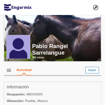
Engormix
Comunidades en español
Agricultura
Balanceados - Piensos
Avicultura
Pablo Rangel
Sarrelangue
Ganadería
301 vistas
Lechería
Micotoxinas
menu
Actividad
Seguir
Porcicultura
Mascotas
Información
Ocupación:
ABOGADO
Comunidades en inglés
Ubicación:
Puebla, México