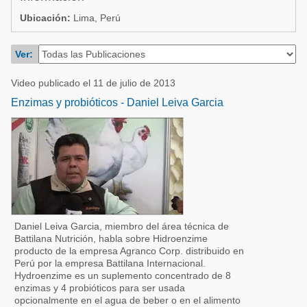
Acuacultura
Comunidades en portugués
Ubicación:
Lima, Perú
Micotoxinas
Micotoxinas
Ver:
Avicultura
Avicultura
Porcicultura
Video publicado el 11 de julio de 2013
Porcicultura
Enzimas y probióticos - Daniel Leiva Garcia
Lechería
Ganadería
Balanceados - Piensos
Lechería
Daniel Leiva Garcia, miembro del área técnica de
Battilana Nutrición, habla sobre Hidroenzime
producto de la empresa Agranco Corp. distribuido en
Perú por la empresa Battilana Internacional.
Hydroenzime es un suplemento concentrado de 8
enzimas y 4 probióticos para ser usada
opcionalmente en el agua de beber o en el alimento