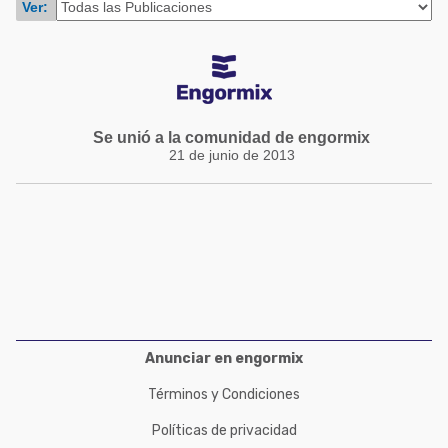
Ver:
Acuacultura
Comunidades en portugués
Micotoxinas
Micotoxinas
Avicultura
Avicultura
Porcicultura
Porcicultura
Se unió a la comunidad de engormix
Lechería
21 de junio de 2013
Ganadería
Balanceados - Piensos
Lechería
Anunciar en engormix
Términos y Condiciones
Políticas de privacidad