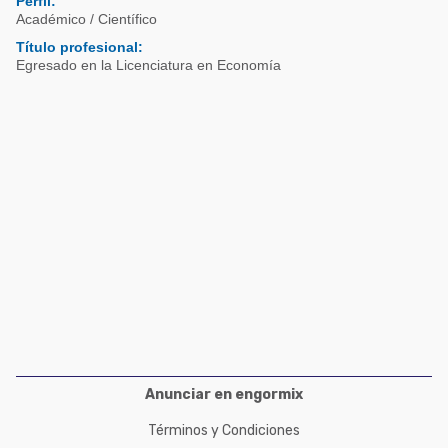
Perfil:
Acuacultura
Comunidades en portugués
Académico / Científico
Micotoxinas
Título profesional:
Micotoxinas
Egresado en la Licenciatura en Economía
Avicultura
Avicultura
Porcicultura
Porcicultura
Lechería
Ganadería
Balanceados - Piensos
Lechería
Anunciar en engormix
Términos y Condiciones