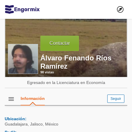
Engormix
Comunidades en español
Agricultura
Contactar
Balanceados - Piensos
Avicultura
Álvaro Fenando Ríos
Ramírez
Ganadería
98 vistas
Lechería
Egresado en la Licenciatura en Economía
Micotoxinas
Porcicultura
menu
Información
Seguir
Mascotas
Ubicación:
Comunidades en inglés
Guadalajara
,
Jalisco
,
México