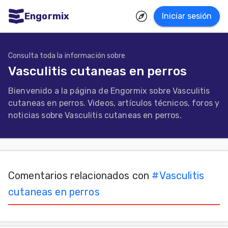
Engormix
Iniciar sesión
dades
ñol
Consulta toda la información sobre
Vasculitis cutaneas en perros
Agricultura
Bienvenido a la página de Engormix sobre Vasculitis
Balanceados
cutaneas en perros. Videos, artículos técnicos, foros y
-
noticias sobre Vasculitis cutaneas en perros.
Piensos
Avicultura
Ganadería
Comentarios relacionados con
#
Vasculitis
Lechería
cutaneas en perros
Micotoxinas
Porcicultura