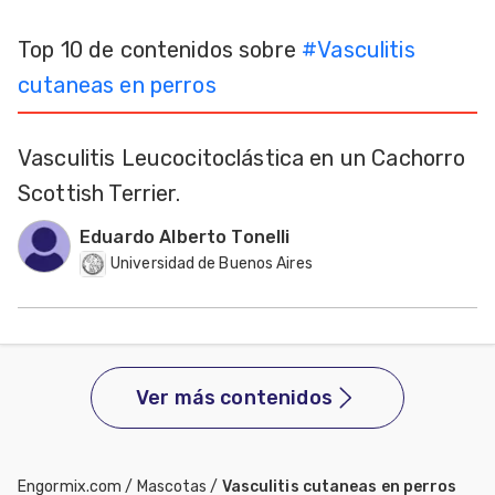
Mascotas
Top 10 de contenidos sobre
#
Vasculitis
cutaneas en perros
dades
s
Vasculitis Leucocitoclástica en un Cachorro
dades
gués
Scottish Terrier.
Eduardo Alberto Tonelli
Universidad de Buenos Aires
Ver más contenidos
Engormix.com
/
Mascotas
/
Vasculitis cutaneas en perros