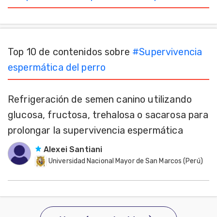
Mascotas
dades
s
Top 10 de contenidos sobre
#
Supervivencia
espermática del perro
dades
gués
Refrigeración de semen canino utilizando
glucosa, fructosa, trehalosa o sacarosa para
prolongar la supervivencia espermática
Alexei Santiani
Universidad Nacional Mayor de San Marcos (Perú)