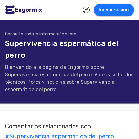
Engormix
Iniciar sesión
dades
ñol
Consulta toda la información sobre
Supervivencia espermática del
Agricultura
perro
Balanceados
Bienvenido a la página de Engormix sobre
-
Supervivencia espermática del perro. Videos, artículos
Piensos
técnicos, foros y noticias sobre Supervivencia
espermática del perro.
Avicultura
Ganadería
Lechería
Micotoxinas
Comentarios relacionados con
#
Supervivencia espermática del perro
Porcicultura