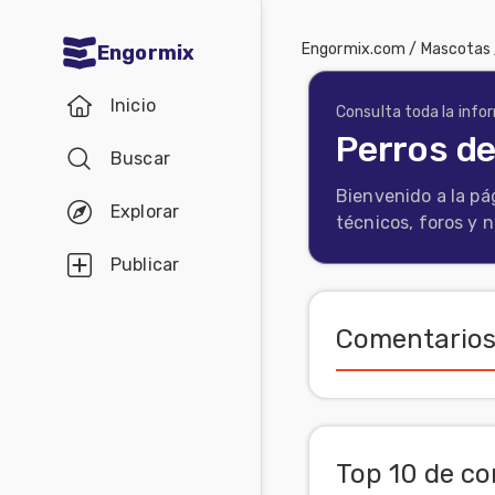
Engormix.com
/
Mascotas
Engormix
Comunidades
Inicio
en español
Consulta toda la info
Perros d
Buscar
Agricultura
Bienvenido a la pá
Balanceados
Explorar
técnicos, foros y 
-
Publicar
Piensos
Avicultura
Comentarios
Ganadería
Lechería
Micotoxinas
Top 10 de co
Porcicultura