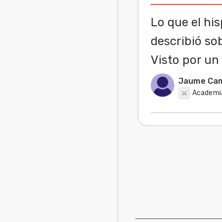
Mascotas
Lo que el hi
Comunidades
describió so
en inglés
Visto por un 
Comunidades
Jaume Cam
en portugués
Academia