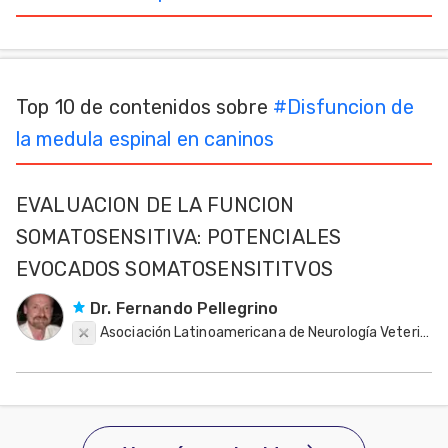
Mascotas
dades
s
Top 10 de contenidos sobre
#
Disfuncion de
la medula espinal en caninos
dades
gués
EVALUACION DE LA FUNCION
SOMATOSENSITIVA: POTENCIALES
EVOCADOS SOMATOSENSITITVOS
Dr. Fernando Pellegrino
Asociación Latinoamericana de Neurología Veterinaria - NEUROLATINVET