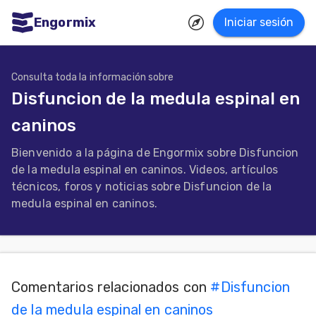
Engormix
Iniciar sesión
dades
ñol
Consulta toda la información sobre
Disfuncion de la medula espinal en
Agricultura
caninos
Balanceados
Bienvenido a la página de Engormix sobre Disfuncion
-
de la medula espinal en caninos. Videos, artículos
Piensos
técnicos, foros y noticias sobre Disfuncion de la
medula espinal en caninos.
Avicultura
Ganadería
Lechería
Micotoxinas
Comentarios relacionados con
#
Disfuncion
de la medula espinal en caninos
Porcicultura