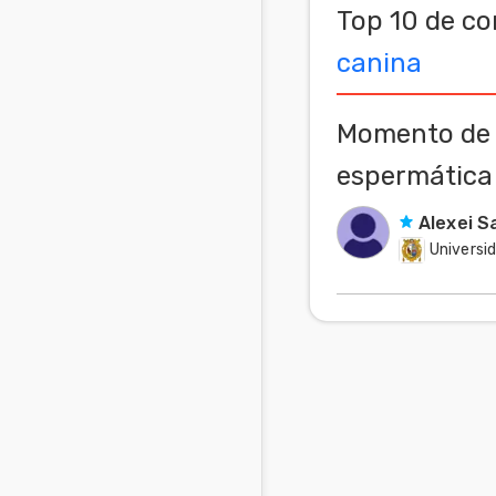
Top 10 de co
Mascotas
canina
Comunidades
en inglés
Momento de a
Comunidades
espermática 
en portugués
Alexei S
Universi