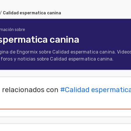
/
Calidad espermatica canina
rmación sobre
spermatica canina
gina de Engormix sobre Calidad espermatica canina. Videos
, foros y noticias sobre Calidad espermatica canina.
 relacionados con
#
Calidad espermatic