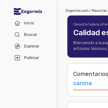
Engormix.com
/
Mascotas
Engormix
Comunidades
Inicio
en español
Consulta toda la info
Calidad e
Buscar
Agricultura
Bienvenido a la pá
Balanceados
Explorar
artículos técnicos
-
Publicar
Piensos
Avicultura
Comentarios
Ganadería
canina
Lechería
Micotoxinas
Porcicultura