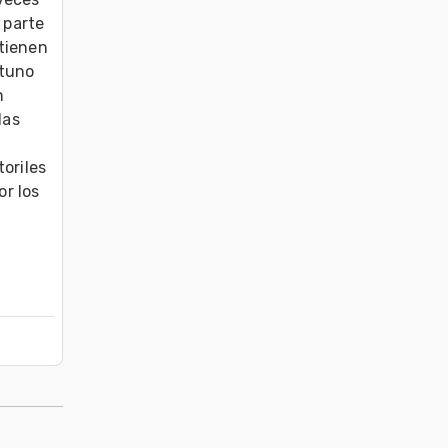
parte 
tienen 
tuno 
 
as 
oriles 
r los 