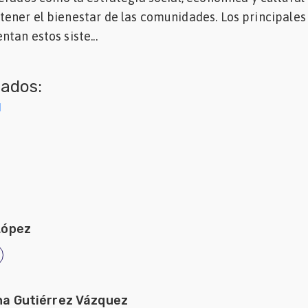
ener el bienestar de las comunidades. Los principales
tan estos siste...
nados:
l
López
na Gutiérrez Vázquez