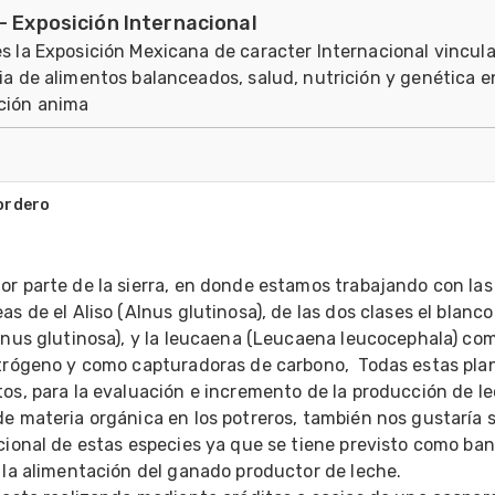
- Exposición Internacional
s la Exposición Mexicana de caracter Internacional vincula
ia de alimentos balanceados, salud, nutrición y genética e
ción anima
ordero
0


r parte de la sierra, en donde estamos trabajando con las 
s de el Aliso (Alnus glutinosa), de las dos clases el blanco 
lnus glutinosa), y la leucaena (Leucaena leucocephala) com
itrógeno y como capturadoras de carbono,  Todas estas plan
os, para la evaluación e incremento de la producción de le
e materia orgánica en los potreros, también nos gustaría sa
cional de estas especies ya que se tiene previsto como ban
 la alimentación del ganado productor de leche.
