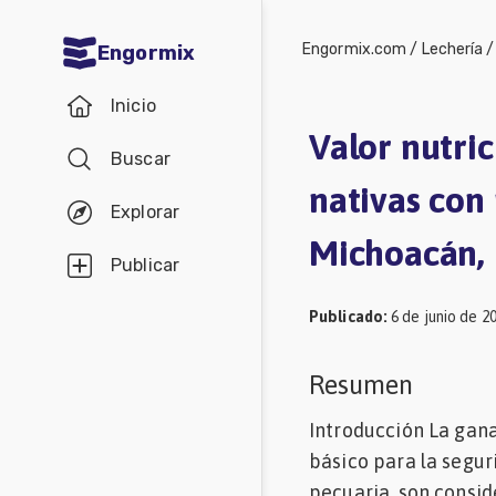
Engormix.com
/
Lechería
Engormix
Comunidades
Inicio
en español
Valor nutri
Buscar
Agricultura
nativas con 
Balanceados
Explorar
Michoacán,
-
Publicar
Piensos
Publicado
:
6 de junio de 2
Avicultura
Ganadería
Resumen
Lechería
Introducción La gana
Micotoxinas
básico para la segur
Porcicultura
pecuaria, son consid