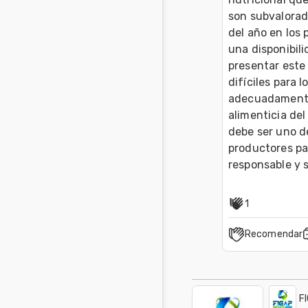
son subvalorad
del año en los
una disponibili
presentar este
difíciles para 
adecuadamente,
alimenticia del
debe ser uno d
productores pa
responsable y sos
1
Recomendar
F