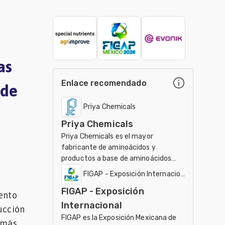
as
Enlace recomendado
 de
Priya Chemicals
Priya Chemicals
Priya Chemicals es el mayor
fabricante de aminoácidos y
productos a base de aminoácidos
para el uso en el ámbito de
FIGAP - Exposición Internacional
nutracéuticos, Agricultura y
FIGAP - Exposición
Veterinaria
mento
Internacional
ucción
FIGAP es la Exposición Mexicana de
l más