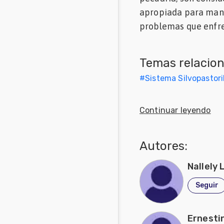
apropiada para mant
Mascotas
problemas que enfren
Comunidades
en inglés
Temas relacio
Comunidades
#
Sistema Silvopastori
en portugués
Continuar leyendo
Autores:
Nallely 
Seguir
Ernesti