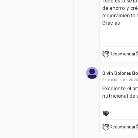
Todo esto se lo
de ahorro y cré
mejoramiento d
Gracias
Recomendar
Olvin Dolores B
24 de julio de 202
Excelente el ar
nutricional de
1
Recomendar