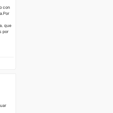
o con 
.Por 
a, que 
 por 
uar 