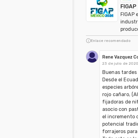
FIGAP 
FIGAP e
industr
produc
Enlace recomendado
Rene Vazquez C
23 de julio de 202
Buenas tardes 
Desde el Ecuado
especies arbórea
rojo cañaro, (A
fijadoras de n
asocio con past
el incremento d
potencial tradi
forrajeros para