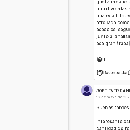
gustaria saber 
nutritivo a las
una edad deter
otro lado como
especies  según
junto al anális
ese gran trabaj
1
Recomendar
JOSE EVER RAM
19 de mayo de 20
Buenas tardes
Interesante est
cantidad de fo