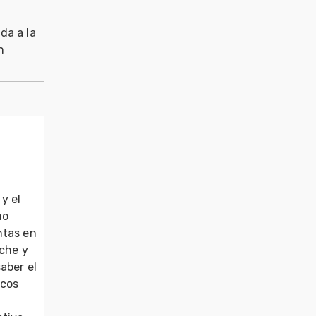
da a la
n
y el 
o 
tas en 
che y 
ber el 
cos 