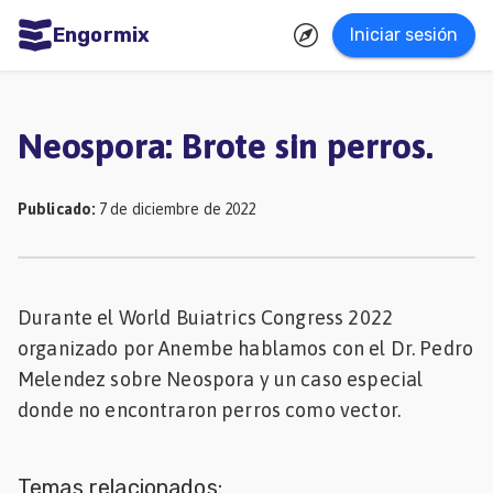
Engormix
Iniciar sesión
dades
ñol
Neospora: Brote sin perros.
Agricultura
Balanceados
Publicado
:
7 de diciembre de 2022
-
Piensos
Durante el World Buiatrics Congress 2022
Avicultura
organizado por Anembe hablamos con el Dr. Pedro
Ganadería
Melendez sobre Neospora y un caso especial
Lechería
donde no encontraron perros como vector.
Micotoxinas
Porcicultura
Temas relacionados: