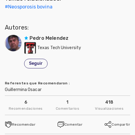
#
Neosporosis bovina
Mascotas
dades
Autores:
s
Pedro Melendez
dades
Texas Tech University
gués
Seguir
Referentes que Recomendaron
:
Guillermina Osacar
6
1
418
Recomendaciones
Comentarios
Visualizaciones
Recomendar
Comentar
Compartir