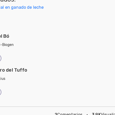
ial en ganado de leche
l Bó
C-Biogen
ro del Tuffo
ius
2
Comentarios
·
3.9K
Visuali