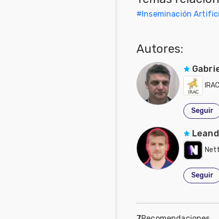
Mascotas
#
Inseminación Artific
Comunidades
Autores:
en inglés
Gabrie
Comunidades
en portugués
IRA
Seguir
Leand
Nett
Seguir
7
Recomendaciones