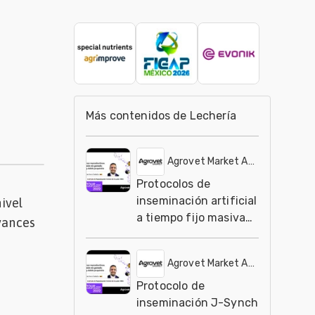
Más contenidos de Lechería
Agrovet Market Animal Health
Protocolos de
inseminación artificial
nivel
a tiempo fijo masiva
vances
para vacas con cría
Agrovet Market Animal Health
Protocolo de
inseminación J-Synch