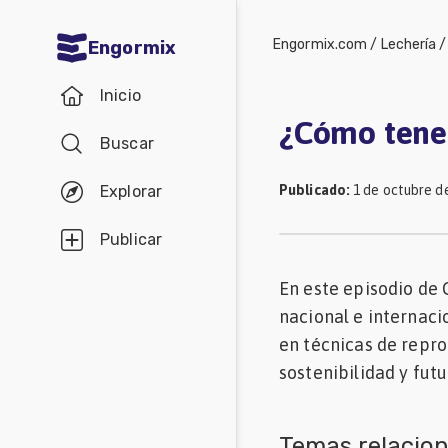
Engormix.com
/
Lechería
Engormix
Comunidades
Inicio
en español
¿Cómo tener
Buscar
Agricultura
Balanceados
Publicado
:
1 de octubre d
Explorar
-
Publicar
Piensos
En este episodio de C
Avicultura
nacional e internaci
Ganadería
en técnicas de repro
Lechería
sostenibilidad y futu
Micotoxinas
Porcicultura
Temas relacio