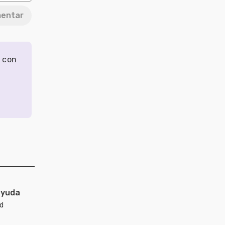
entar
r con
ayuda
ad