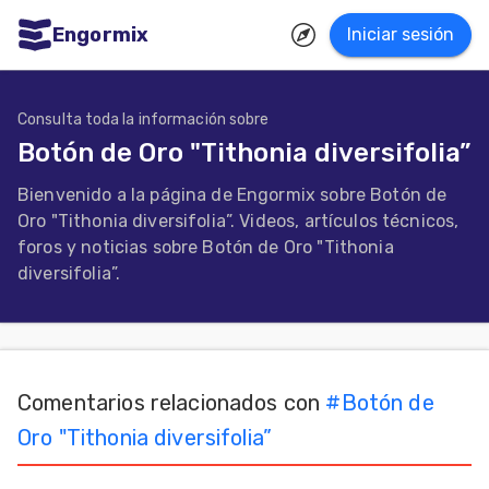
Engormix
Iniciar sesión
dades
ñol
Consulta toda la información sobre
Botón de Oro "Tithonia diversifolia”
Agricultura
Bienvenido a la página de Engormix sobre Botón de
Balanceados
Oro "Tithonia diversifolia”. Videos, artículos técnicos,
-
foros y noticias sobre Botón de Oro "Tithonia
diversifolia”.
Piensos
Avicultura
Ganadería
Lechería
Comentarios relacionados con
#
Botón de
Oro "Tithonia diversifolia”
Micotoxinas
Porcicultura