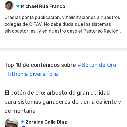
Michael Rúa Franco
Mascotas
Gracias por la publicación, y felicitaciones a nuestros
dades
colegas de CIPAV. No cabe duda que los sistemas
s
silvopastoriles (y en nuestro caso el Pastoreo Racional
Voisin (PRV) Silvopastoril) son la ruta más segura para
dades
mantenerse vigentes y ser realmente rentables, hoy y
gués
a futuro, no solo en Colombia
Top 10 de contenidos sobre
#
Botón de Oro
"Tithonia diversifolia”
El botón de oro: arbusto de gran utilidad
para sistemas ganaderos de tierra caliente y
de montaña
Zoraida Calle Diaz