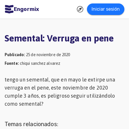
Engormix
Iniciar sesión
dades
ñol
Semental: Verruga en pene
Agricultura
Balanceados
Publicado
:
25 de noviembre de 2020
Fuente
:
chiqui sanchez alvarez
-
Piensos
tengo un semental, que en mayo le extirpe una
Avicultura
verruga en el pene, este noviembre de 2020
Ganadería
cumple 3 años, es peligroso seguir utilizándolo
como semental?
Lechería
Micotoxinas
Temas relacionados:
Porcicultura