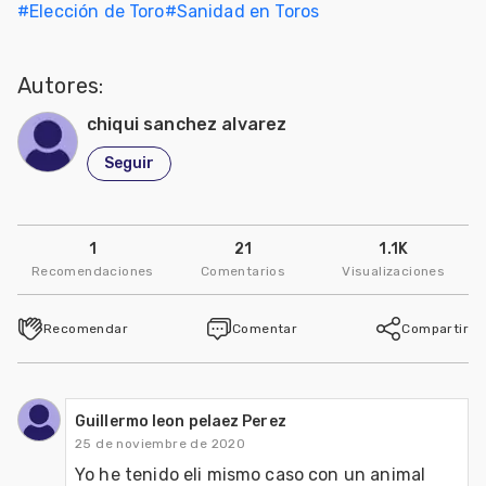
#
Elección de Toro
#
Sanidad en Toros
Mascotas
Autores:
dades
s
chiqui sanchez alvarez
dades
Seguir
gués
1
21
1.1K
Recomendaciones
Comentarios
Visualizaciones
Recomendar
Comentar
Compartir
Guillermo leon pelaez Perez
25 de noviembre de 2020
Yo he tenido eli mismo caso con un animal 