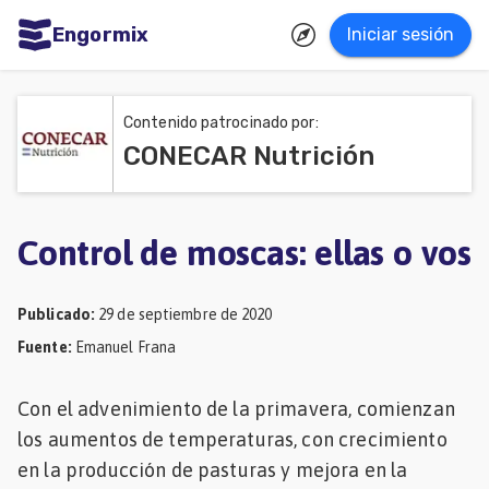
Engormix
Iniciar sesión
dades
ñol
Contenido patrocinado por:
CONECAR Nutrición
Agricultura
Balanceados
-
Control de moscas: ellas o vos
Piensos
Publicado
:
29 de septiembre de 2020
Avicultura
Fuente
:
Emanuel Frana
Ganadería
Lechería
Con el advenimiento de la primavera, comienzan
los aumentos de temperaturas, con crecimiento
Micotoxinas
en la producción de pasturas y mejora en la
Porcicultura