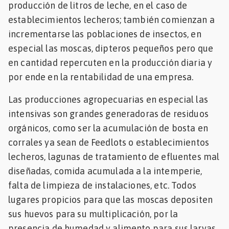
producción de litros de leche, en el caso de
Mascotas
establecimientos lecheros; también comienzan a
incrementarse las poblaciones de insectos, en
dades
especial las moscas, dipteros pequeños pero que
s
en cantidad repercuten en la producción diaria y
dades
por ende en la rentabilidad de una empresa.
gués
Las producciones agropecuarias en especial las
intensivas son grandes generadoras de residuos
orgánicos, como ser la acumulación de bosta en
corrales ya sean de Feedlots o establecimientos
lecheros, lagunas de tratamiento de efluentes mal
diseñadas, comida acumulada a la intemperie,
falta de limpieza de instalaciones, etc. Todos
lugares propicios para que las moscas depositen
sus huevos para su multiplicación, por la
presencia de humedad y alimento para sus larvas.