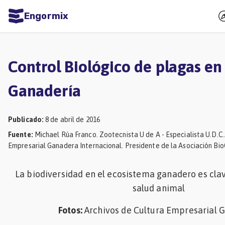
Engormix
dades
ñol
Control Biológico de plagas en 
Agricultura
Ganadería
Balanceados
-
Publicado
:
8 de abril de 2016
Piensos
Fuente
:
Michael Rúa Franco. Zootecnista U de A - Especialista U.D.C
Empresarial Ganadera Internacional. Presidente de la Asociación Bi
Avicultura
Ganadería
La biodiversidad en el ecosistema ganadero es cl
Lechería
salud animal
Micotoxinas
Fotos:
Archivos de Cultura Empresarial 
Porcicultura