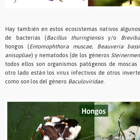
Hay también en estos ecosistemas nativos algunos
de bacterias (
Bacillus thuringiensis
y/o
Breviba
hongos (
Entomophthora muscae, Beauveria bass
anisopliae
) y nematodos (de los géneros
Steinerme
todos ellos son organismos patógenos de moscas y
otro lado están los virus infectivos de otros inver
como son los del género
Baculoviridae
.